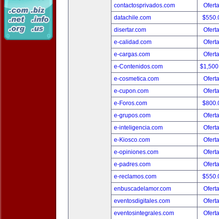
contactosprivados.com
Ofert
datachile.com
$550.
disertar.com
Ofert
e-calidad.com
Ofert
e-cargas.com
Ofert
e-Contenidos.com
$1,500
e-cosmetica.com
Ofert
e-cupon.com
Ofert
e-Foros.com
$800.
e-grupos.com
Ofert
e-inteligencia.com
Ofert
e-Kiosco.com
Ofert
e-opiniones.com
Ofert
e-padres.com
Ofert
e-reclamos.com
$550.
enbuscadelamor.com
Ofert
eventosdigitales.com
Ofert
eventosintegrales.com
Ofert