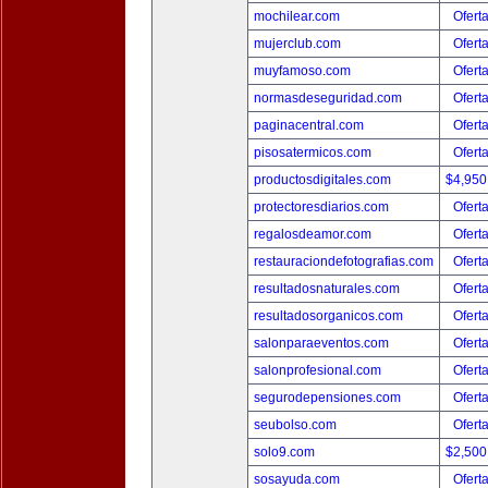
mochilear.com
Ofert
mujerclub.com
Ofert
muyfamoso.com
Ofert
normasdeseguridad.com
Ofert
paginacentral.com
Ofert
pisosatermicos.com
Ofert
productosdigitales.com
$4,950
protectoresdiarios.com
Ofert
regalosdeamor.com
Ofert
restauraciondefotografias.com
Ofert
resultadosnaturales.com
Ofert
resultadosorganicos.com
Ofert
salonparaeventos.com
Ofert
salonprofesional.com
Ofert
segurodepensiones.com
Ofert
seubolso.com
Ofert
solo9.com
$2,500
sosayuda.com
Ofert