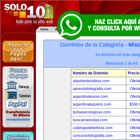
Dominios de la Categoría -
Misc
64 dominios en esta categ
Mostrando 1 de 64
Nombre de Dominio
Precio
alquilerdevideos.com
Ofert
aprendafotografia.com
Ofert
argentinateamo.com
Ofert
argentinatequiero.com
$590.
bolsasecologicas.com
Ofert
buscamascotas.com
Ofert
catalogodebelleza.com
Ofert
concursofotografia.com
Ofert