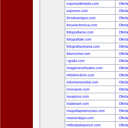
expomultimedia.com
Ofert
exponen.com
Ofert
forodeamigos.com
Ofert
foroelectronica.com
Ofert
fotografiarse.com
Ofert
fotografiate.com
Ofert
fotografiaurbana.com
Ofert
futurosolar.com
Ofert
i-gratis.com
Ofert
imagenesvirtuales.com
Ofert
infodirectorio.com
Ofert
informemundial.com
Ofert
innovarse.com
Ofert
lavapisos.com
Ofert
listabrasil.com
Ofert
maquillajedenovias.com
Ofert
masventajas.com
Ofert
mifiestadequince.com
Ofert