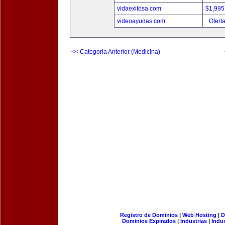
vidaexitosa.com
$1,995
videoayudas.com
Ofert
<< Categoria Anterior (Medicina)
Registro de Dominios
|
Web Hosting
|
D
Dominios Expirados
|
Industrias
|
Indu