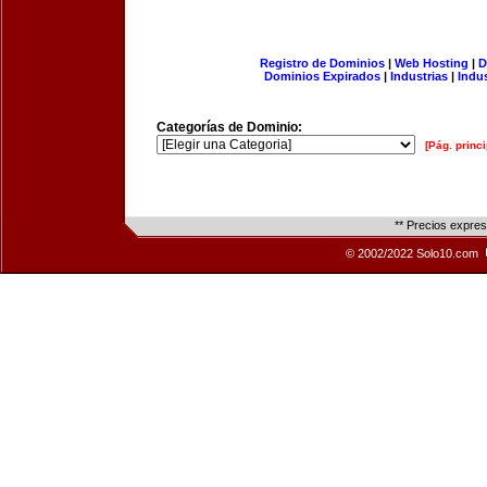
Registro de Dominios
|
Web Hosting
|
D
Dominios Expirados
|
Industrias
|
Indu
Categorías de Dominio:
[Pág. princi
** Precios expre
© 2002/2022 Solo10.com