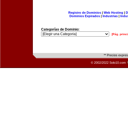
Registro de Dominios
|
Web Hosting
|
D
Dominios Expirados
|
Industrias
|
Indu
Categorías de Dominio:
[Pág. princi
** Precios expre
© 2002/2022 Solo10.com