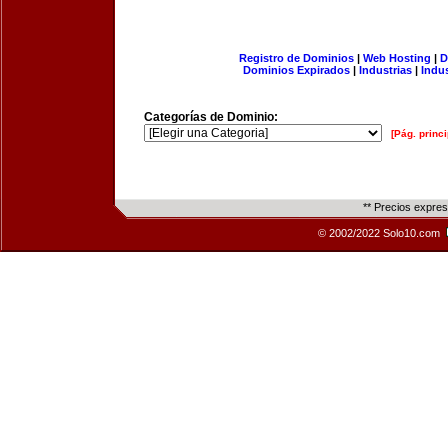
Registro de Dominios
|
Web Hosting
|
D
Dominios Expirados
|
Industrias
|
Indu
Categorías de Dominio:
[Pág. princi
** Precios expre
© 2002/2022 Solo10.com