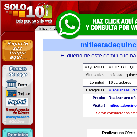
mifiestadequin
El dueño de este dominio lo ha
Mayusculas:
MIFIESTADEQU
Minusculas:
mifiestadequinc
Longitud:
16 caracteres
Categorias:
Miscelaneas (var
Precio:
Realizar una ofe
Visitar!
mifiestadequin
Serán consideradas ofer
Realizar una Oferta