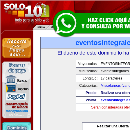
eventosintegral
El dueño de este dominio lo ha
Mayusculas:
EVENTOSINTEG
Minusculas:
eventosintegrales
Longitud:
17 caracteres
Categorias:
Miscelaneas (vari
Precio:
Realizar una ofert
Visitar!
eventosintegrale
Serán consideradas ofer
Realizar una Oferta