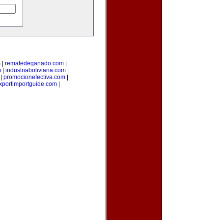
m
|
rematedeganado.com
|
m
|
industriaboliviana.com
|
|
promocionefectiva.com
|
xportimportguide.com
|