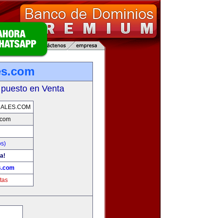
es.com
 puesto en Venta
RALES.COM
.com
os)
a!
s.com
tas