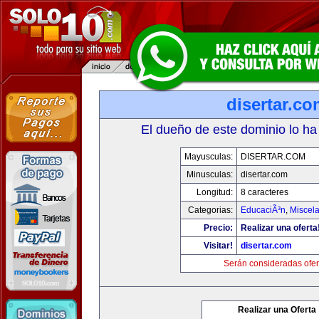
disertar.c
El dueño de este dominio lo ha
Mayusculas:
DISERTAR.COM
Minusculas:
disertar.com
Longitud:
8 caracteres
Categorias:
EducaciÃ³n
,
Miscela
Precio:
Realizar una oferta
Visitar!
disertar.com
Serán consideradas ofer
Realizar una Oferta