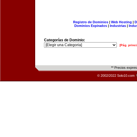
Registro de Dominios
|
Web Hosting
|
D
Dominios Expirados
|
Industrias
|
Indu
Categorías de Dominio:
[Pág. princi
** Precios expre
© 2002/2022 Solo10.com