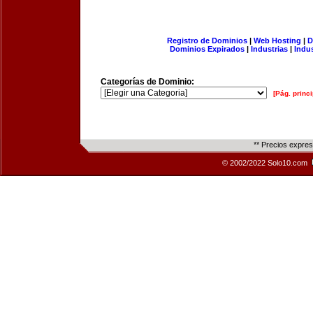
Registro de Dominios
|
Web Hosting
|
D
Dominios Expirados
|
Industrias
|
Indu
Categorías de Dominio:
[Pág. princi
** Precios expre
© 2002/2022 Solo10.com