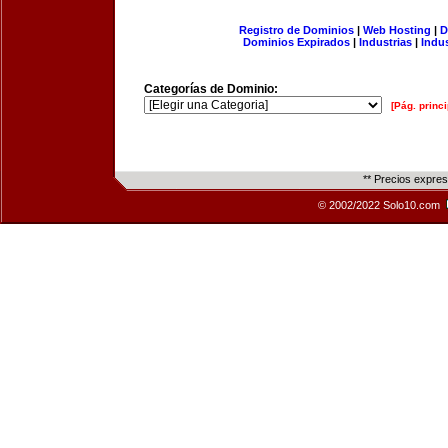
Registro de Dominios
|
Web Hosting
|
D
Dominios Expirados
|
Industrias
|
Indu
Categorías de Dominio:
[Pág. princi
** Precios expre
© 2002/2022 Solo10.com