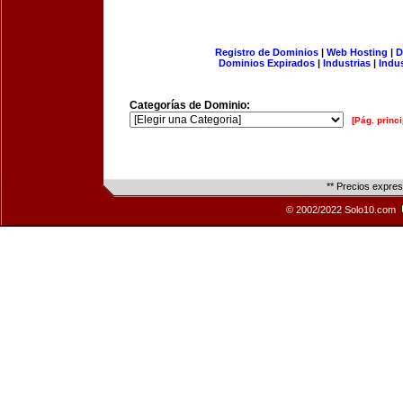
Registro de Dominios
|
Web Hosting
|
D
Dominios Expirados
|
Industrias
|
Indu
Categorías de Dominio:
[Pág. princi
** Precios expre
© 2002/2022 Solo10.com