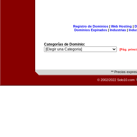
Registro de Dominios
|
Web Hosting
|
D
Dominios Expirados
|
Industrias
|
Indu
Categorías de Dominio:
[Pág. princi
** Precios expre
© 2002/2022 Solo10.com