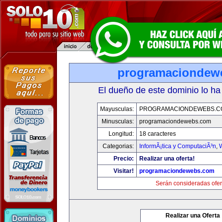
programaciondew
El dueño de este dominio lo ha
Mayusculas:
PROGRAMACIONDEWEBS.C
Minusculas:
programaciondewebs.com
Longitud:
18 caracteres
Categorias:
InformÃ¡tica y ComputaciÃ³n
,
Precio:
Realizar una oferta!
Visitar!
programaciondewebs.com
Serán consideradas ofer
Realizar una Oferta