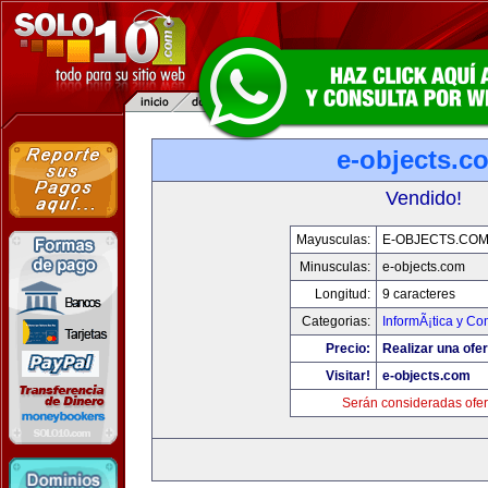
e-objects.c
Vendido!
Mayusculas:
E-OBJECTS.CO
Minusculas:
e-objects.com
Longitud:
9 caracteres
Categorias:
InformÃ¡tica y C
Precio:
Realizar una ofer
Visitar!
e-objects.com
Serán consideradas ofer