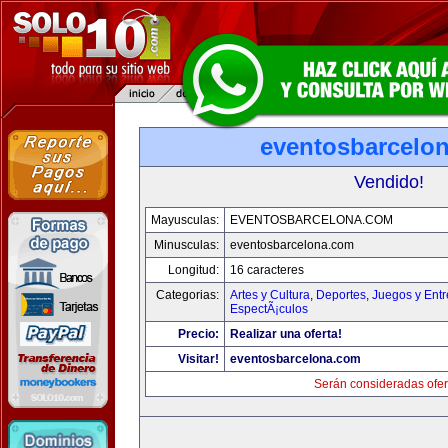
eventosbarcelo
Vendido!
Mayusculas:
EVENTOSBARCELONA.COM
Minusculas:
eventosbarcelona.com
Longitud:
16 caracteres
Categorias:
Artes y Cultura
,
Deportes
,
Juegos y Entr
EspectÃ¡culos
Precio:
Realizar una oferta!
Visitar!
eventosbarcelona.com
Serán consideradas ofer