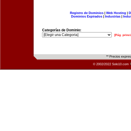
Registro de Dominios
|
Web Hosting
|
D
Dominios Expirados
|
Industrias
|
Indu
Categorías de Dominio:
[Pág. princi
** Precios expre
© 2002/2022 Solo10.com