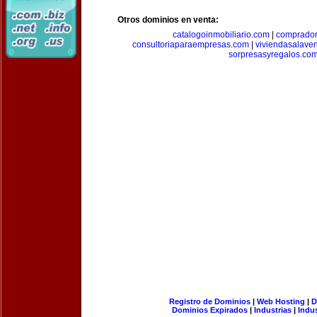
Otros dominios en venta:
catalogoinmobiliario.com
|
comprador
consultoriaparaempresas.com
|
viviendasalave
sorpresasyregalos.co
Registro de Dominios
|
Web Hosting
|
D
Dominios Expirados
|
Industrias
|
Indu