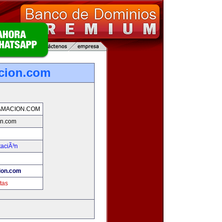
cion.com
MACION.COM
on.com
taciÃ³n
ion.com
tas