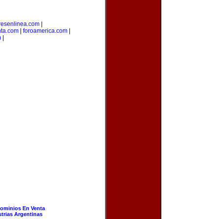
esenlinea.com
|
nta.com
|
foroamerica.com
|
m
|
ominios En Venta
strias Argentinas