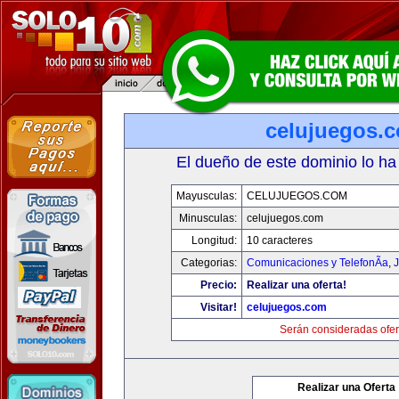
celujuegos.
El dueño de este dominio lo ha
Mayusculas:
CELUJUEGOS.COM
Minusculas:
celujuegos.com
Longitud:
10 caracteres
Categorias:
Comunicaciones y TelefonÃ­a
,
J
Precio:
Realizar una oferta!
Visitar!
celujuegos.com
Serán consideradas ofer
Realizar una Oferta