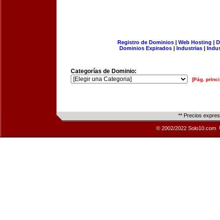
Registro de Dominios
|
Web Hosting
|
D
Dominios Expirados
|
Industrias
|
Indu
Categorías de Dominio:
[Pág. princi
** Precios expre
© 2002/2022 Solo10.com