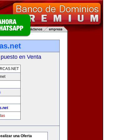
as.net
 puesto en Venta
RCAS.NET
net
s
s.net
tas
ealizar una Oferta