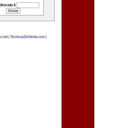
Ofrecido $
s.net
|
TecnicasDeVenta.com
|