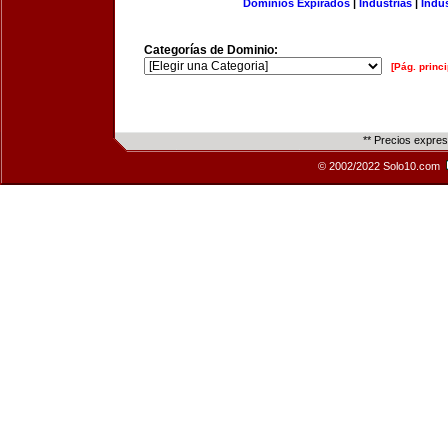
Dominios Expirados
|
Industrias
|
Indu
Categorías de Dominio:
[Pág. princi
** Precios expre
© 2002/2022 Solo10.com