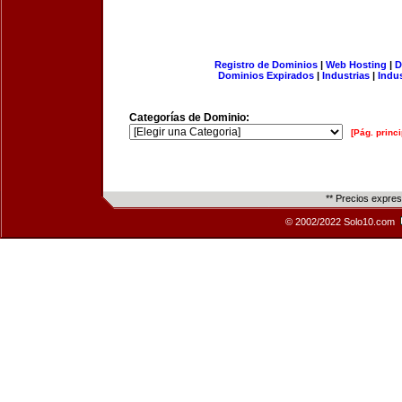
Registro de Dominios
|
Web Hosting
|
D
Dominios Expirados
|
Industrias
|
Indu
Categorías de Dominio:
[Pág. princi
** Precios expre
© 2002/2022 Solo10.com